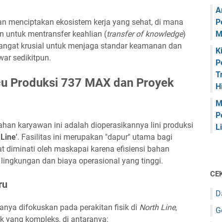
A
uan menciptakan ekosistem kerja yang sehat, di mana
P
n untuk mentransfer keahlian (
transfer of knowledge
)
M
 sangat krusial untuk menjaga standar keamanan dan
K
war sedikitpun.
P
T
cu Produksi 737 MAX dan Proyek
H
M
P
han karyawan ini adalah dioperasikannya lini produksi
L
 Line'
. Fasilitas ini merupakan "dapur" utama bagi
gat diminati oleh maskapai karena efisiensi bahan
 lingkungan dan biaya operasional yang tinggi.
CEK
ru
D
hanya difokuskan pada perakitan fisik di
North Line
,
G
ik yang kompleks, di antaranya: