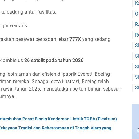
K
 cadang antar fasilitas.
O
R
g inventaris.
R
rakitan pesawat berbadan lebar
777X
yang sedang
S
S
k ambisius
26 satelit pada tahun 2026
.
S
g lebih aman dan efisien di pabrik Everett, Boeing
S
iman mereka. Sebagai data ilustrasi, Boeing telah
S
i awal tahun 2026, mencatatkan pertumbuhan sebesar
lumnya.
ertumbuhan Pesat Bisnis Kendaraan Listrik TOBA (Electrum)
ekayaan Tradisi dan Kebersamaan di Tengah Alam yang