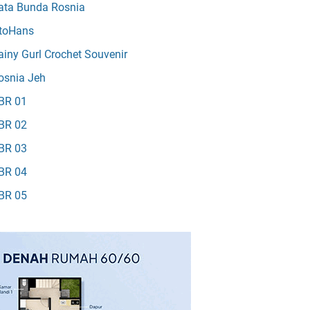
ata Bunda Rosnia
toHans
ainy Gurl Crochet Souvenir
osnia Jeh
BR 01
BR 02
BR 03
BR 04
BR 05