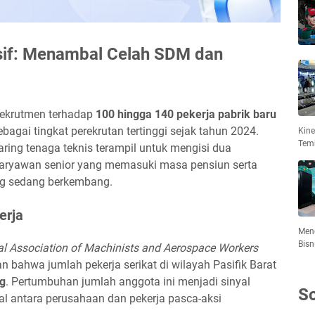
sif: Menambal Celah SDM dan
rekrutmen terhadap
100 hingga 140 pekerja pabrik baru
sebagai tingkat perekrutan tertinggi sejak tahun 2024.
Kin
Tem
ing tenaga teknis terampil untuk mengisi dua
aryawan senior yang memasuki masa pensiun serta
yang sedang berkembang.
erja
Meng
Bisn
nal Association of Machinists and Aerospace Workers
 bahwa jumlah pekerja serikat di wilayah Pasifik Barat
g
. Pertumbuhan jumlah anggota ini menjadi sinyal
So
al antara perusahaan dan pekerja pasca-aksi