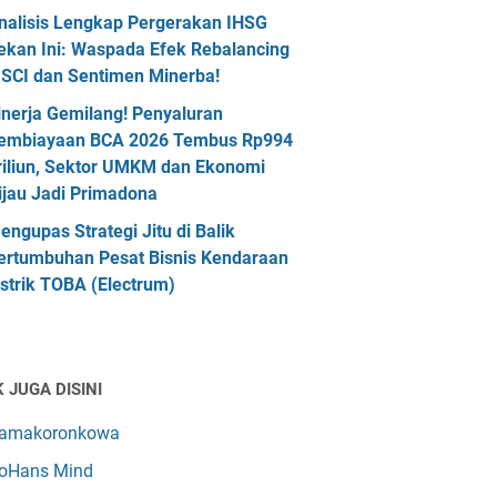
nalisis Lengkap Pergerakan IHSG
ekan Ini: Waspada Efek Rebalancing
SCI dan Sentimen Minerba!
inerja Gemilang! Penyaluran
embiayaan BCA 2026 Tembus Rp994
riliun, Sektor UMKM dan Ekonomi
ijau Jadi Primadona
engupas Strategi Jitu di Balik
ertumbuhan Pesat Bisnis Kendaraan
istrik TOBA (Electrum)
 JUGA DISINI
amakoronkowa
oHans Mind