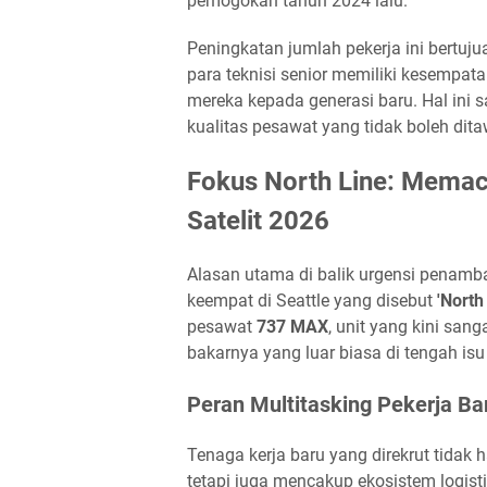
pemogokan tahun 2024 lalu.
Peningkatan jumlah pekerja ini bertuj
para teknisi senior memiliki kesempata
mereka kepada generasi baru. Hal ini
kualitas pesawat yang tidak boleh dita
Fokus North Line: Mema
Satelit 2026
Alasan utama di balik urgensi penamba
keempat di Seattle yang disebut
'North
pesawat
737 MAX
, unit yang kini san
bakarnya yang luar biasa di tengah isu
Peran Multitasking Pekerja Ba
Tenaga kerja baru yang direkrut tidak 
tetapi juga mencakup ekosistem logist