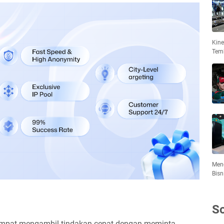
Kin
Tem
Meng
Bisn
So
empat mengambil tindakan cepat dengan meminta