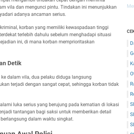
Mem
am vila dan mengunci pintu. Tindakan ini menunjukkan
yadari adanya ancaman serius.
 kriminal, korban yang memiliki kewaspadaan tinggi
CEK
terdekat terlebih dahulu sebelum menghadapi situasi
 kejadian ini, di mana korban memprioritaskan
D
G
an Detik
K
O
 ke dalam vila, dua pelaku diduga langsung
R
kan terjadi dengan sangat cepat, sehingga korban tidak
R
S
alami luka serius yang berujung pada kematian di lokasi
menjadi tantangan bagi saksi untuk memberikan detail
S
a berlangsung dalam waktu singkat.
S
muan Awal Polisi