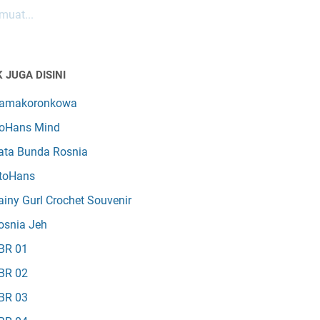
uat...
 JUGA DISINI
amakoronkowa
oHans Mind
ata Bunda Rosnia
toHans
ainy Gurl Crochet Souvenir
osnia Jeh
BR 01
BR 02
BR 03