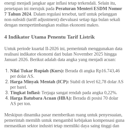
energi menjadi jangkar agar inflasi tetap terkendali. Selain itu,
penetapan ini merujuk pada
Peraturan Menteri ESDM Nomor
7 Tahun 2024
. Dalam regulasi tersebut, tarif untuk pelanggan
non-subsidi (tariff adjustment) dievaluasi setiap tiga bulan sekali
dengan mempertimbangkan realitas ekonomi makro.
4 Indikator Utama Penentu Tarif Listrik
Untuk periode kuartal II-2026 ini, pemerintah menggunakan data
realisasi indikator ekonomi dari bulan November 2025 hingga
Januari 2026. Berikut adalah data angka yang menjadi acuan:
Nilai Tukar Rupiah (Kurs):
Berada di angka Rp16.743,46
per dolar AS.
Harga Minyak Mentah (ICP):
Stabil di level 62,78 dolar AS
per barel.
Tingkat Inflasi:
Terjaga sangat rendah pada angka 0,22%.
Harga Batubara Acuan (HBA):
Berada di posisi 70 dolar
AS per ton.
Meskipun dinamika pasar memberikan ruang untuk penyesuaian,
pemerintah memilih untuk mengambil kebijakan kompensasi guna
memastikan sektor industri tetap memiliki daya saing tinggi dan