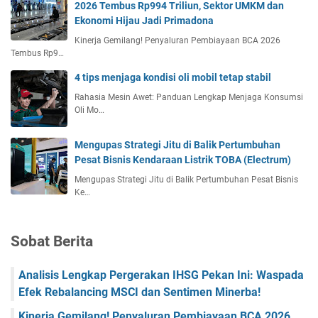
2026 Tembus Rp994 Triliun, Sektor UMKM dan
Ekonomi Hijau Jadi Primadona
Kinerja Gemilang! Penyaluran Pembiayaan BCA 2026
Tembus Rp9…
4 tips menjaga kondisi oli mobil tetap stabil
Rahasia Mesin Awet: Panduan Lengkap Menjaga Konsumsi
Oli Mo…
Mengupas Strategi Jitu di Balik Pertumbuhan
Pesat Bisnis Kendaraan Listrik TOBA (Electrum)
Mengupas Strategi Jitu di Balik Pertumbuhan Pesat Bisnis
Ke…
Sobat Berita
Analisis Lengkap Pergerakan IHSG Pekan Ini: Waspada
Efek Rebalancing MSCI dan Sentimen Minerba!
Kinerja Gemilang! Penyaluran Pembiayaan BCA 2026