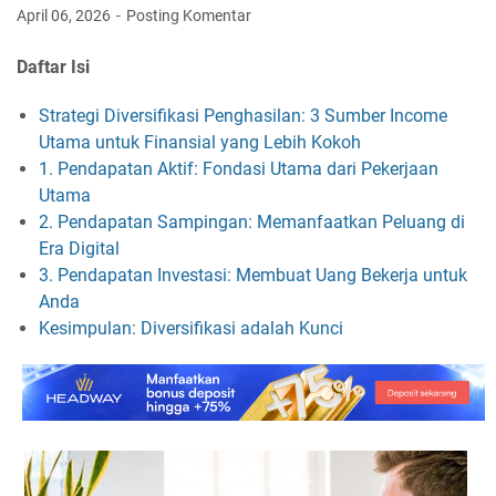
April 06, 2026
Posting Komentar
Daftar Isi
Strategi Diversifikasi Penghasilan: 3 Sumber Income
Utama untuk Finansial yang Lebih Kokoh
1. Pendapatan Aktif: Fondasi Utama dari Pekerjaan
Utama
2. Pendapatan Sampingan: Memanfaatkan Peluang di
Era Digital
3. Pendapatan Investasi: Membuat Uang Bekerja untuk
Anda
Kesimpulan: Diversifikasi adalah Kunci