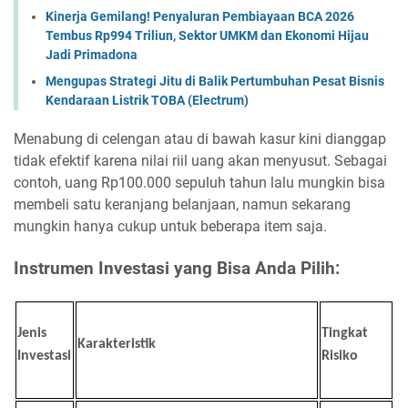
Kinerja Gemilang! Penyaluran Pembiayaan BCA 2026
Tembus Rp994 Triliun, Sektor UMKM dan Ekonomi Hijau
Jadi Primadona
Mengupas Strategi Jitu di Balik Pertumbuhan Pesat Bisnis
Kendaraan Listrik TOBA (Electrum)
Menabung di celengan atau di bawah kasur kini dianggap
tidak efektif karena nilai riil uang akan menyusut. Sebagai
contoh, uang Rp100.000 sepuluh tahun lalu mungkin bisa
membeli satu keranjang belanjaan, namun sekarang
mungkin hanya cukup untuk beberapa item saja.
Instrumen Investasi yang Bisa Anda Pilih:
Jenis
Tingkat
Karakteristik
Investasi
Risiko