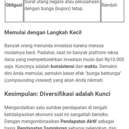
Surat utang negara atau perusahaan
Obligasi
Rendah
dengan bunga (kupon) tetap.
Memulai dengan Langkah Kecil
Banyak orang menunda investasi karena merasa
modalnya kecil. Padahal, saat ini banyak platform reksa
dana yang memperbolehkan investasi mulai dari Rp10.000
saja. Kuncinya adalah
konsistensi
dan
waktu
. Semakin
dini Anda memulai, semakin besar efek "bunga berbunga"
(
compounding interest
) yang akan Anda nikmati.
Kesimpulan: Diversifikasi adalah Kunci
Mengandalkan satu sumber pendapatan di tengah
ketidakpastian ekonomi saat ini sangatlah berisiko.
Dengan mengombinasikan
Pendapatan Aktif
sebagai
basis,
Pendapatan Sampingan
sebagai pelengkap, dan