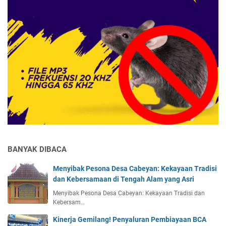
BANYAK DIBACA
Menyibak Pesona Desa Cabeyan: Kekayaan Tradisi
dan Kebersamaan di Tengah Alam yang Asri
Menyibak Pesona Desa Cabeyan: Kekayaan Tradisi dan
Kebersam…
Kinerja Gemilang! Penyaluran Pembiayaan BCA