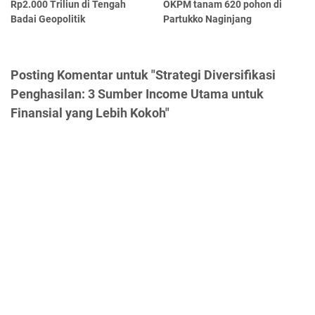
Rp2.000 Triliun di Tengah
OKPM tanam 620 pohon di
Badai Geopolitik
Partukko Naginjang
Posting Komentar untuk "Strategi Diversifikasi
Penghasilan: 3 Sumber Income Utama untuk
Finansial yang Lebih Kokoh"