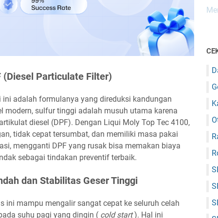
Mem
CEK
D
Diesel Particulate Filter)
G
oli ini adalah formulanya yang direduksi kandungan
K
sel modern, sulfur tinggi adalah musuh utama karena
O
rtikulat diesel (DPF). Dengan Liqui Moly Top Tec 4100,
gan, tidak cepat tersumbat, dan memiliki masa pakai
R
trasi, mengganti DPF yang rusak bisa memakan biaya
R
indak sebagai tindakan preventif terbaik.
S
ndah dan Stabilitas Geser Tinggi
S
S
s ini mampu mengalir sangat cepat ke seluruh celah
pada suhu pagi yang dingin (
cold start
). Hal ini