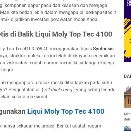
gi komponen dapur pacu dari keausan dan menjaga
Mari kita bedah lebih dalam mengapa oli berkapasitas 4
 untuk dijadikan investasi perawatan mobil Anda.
is di Balik Liqui Moly Top Tec 4100
i Moly Top Tec 4100 5W-40 menggunakan basis
Synthesis
inya, struktur molekul oli ini telah direkayasa sedemikian
n viskositas rendah namun memiliki cadangan kinerja
 tinggi.
BA
udah menguap atau rusak meski dihadapkan pada suhu
ya? Pengentalan oli (
oil thickening
) yang sering terjadi
ditekan secara maksimal.
ggunakan
Liqui Moly Top Tec 4100
Men
dan
ak hanya sekadar melumasi. Berikut adalah ragam