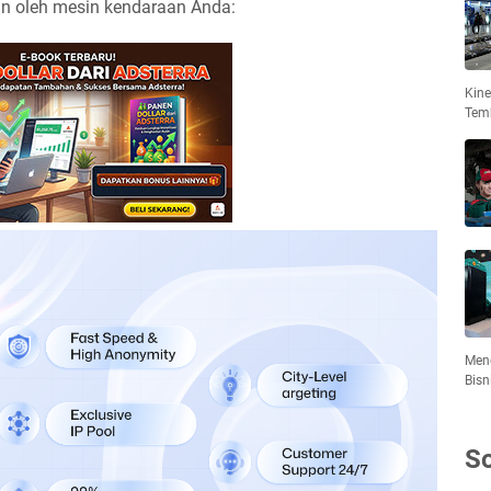
an oleh mesin kendaraan Anda:
Kin
Tem
Meng
Bisn
So