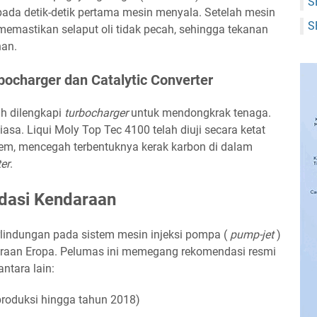
S
a detik-detik pertama mesin menyala. Setelah mesin
S
 memastikan selaput oli tidak pecah, sehingga tekanan
nan.
ocharger dan Catalytic Converter
ah dilengkapi
turbocharger
untuk mendongkrak tenaga.
sa. Liqui Moly Top Tec 4100 telah diuji secara ketat
rem, mencegah terbentuknya kerak karbon di dalam
ter
.
dasi Kendaraan
rlindungan pada sistem mesin injeksi pompa (
pump-jet
)
araan Eropa. Pelumas ini memegang rekomendasi resmi
ntara lain:
produksi hingga tahun 2018)