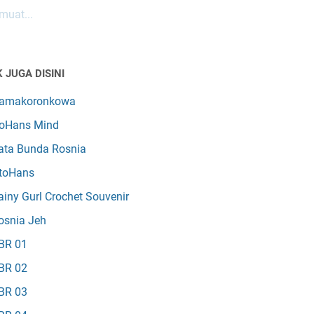
uat...
 JUGA DISINI
amakoronkowa
oHans Mind
ata Bunda Rosnia
toHans
ainy Gurl Crochet Souvenir
osnia Jeh
BR 01
BR 02
BR 03