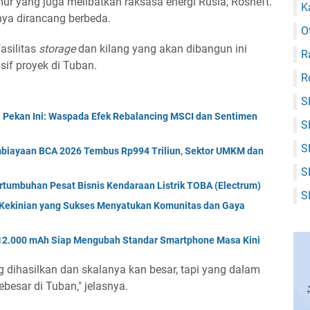
r yang juga melibatkan raksasa energi Rusia, Rosneft.
K
anya dirancang berbeda.
O
asilitas
storage
dan kilang yang akan dibangun ini
R
if proyek di Tuban.
R
S
 Pekan Ini: Waspada Efek Rebalancing MSCI dan Sentimen
S
S
mbiayaan BCA 2026 Tembus Rp994 Triliun, Sektor UMKM dan
S
ertumbuhan Pesat Bisnis Kendaraan Listrik TOBA (Electrum)
S
a Kekinian yang Sukses Menyatukan Komunitas dan Gaya
 12.000 mAh Siap Mengubah Standar Smartphone Masa Kini
g dihasilkan dan skalanya kan besar, tapi yang dalam
ebesar di Tuban," jelasnya.