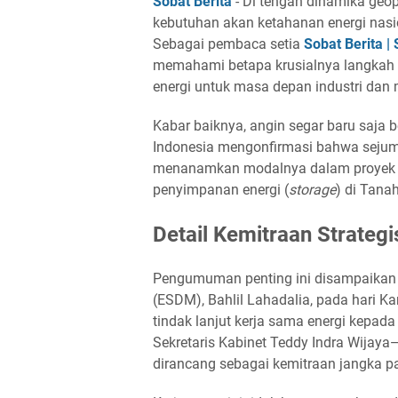
Sobat Berita
- Di tengah dinamika geop
kebutuhan akan ketahanan energi nasio
Sebagai pembaca setia
Sobat Berita |
memahami betapa krusialnya langkah
energi untuk masa depan industri dan 
Kabar baiknya, angin segar baru saja b
Indonesia mengonfirmasi bahwa sejuml
menanamkan modalnya dalam proyek p
penyimpanan energi (
storage
) di Tanah
Detail Kemitraan Strateg
Pengumuman penting ini disampaikan 
(ESDM), Bahlil Lahadalia, pada hari K
tindak lanjut kerja sama energi kepa
Sekretaris Kabinet Teddy Indra Wijay
dirancang sebagai kemitraan jangka p