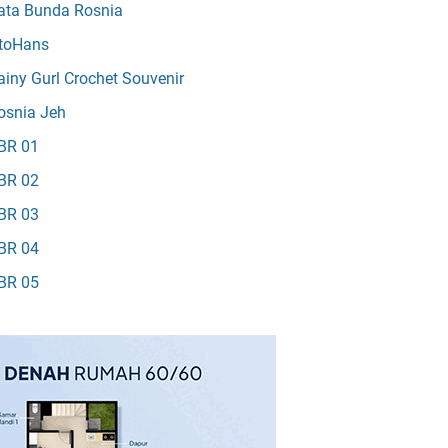
ata Bunda Rosnia
toHans
ainy Gurl Crochet Souvenir
osnia Jeh
BR 01
BR 02
BR 03
BR 04
BR 05