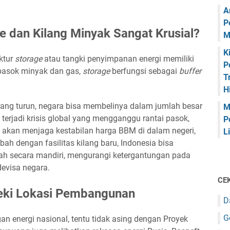
A
P
e dan Kilang Minyak Sangat Krusial?
M
K
ktur
storage
atau tangki penyimpanan energi memiliki
P
 pasok minyak dan gas,
storage
berfungsi sebagai
buffer
T
H
ang turun, negara bisa membelinya dalam jumlah besar
M
terjadi krisis global yang mengganggu rantai pasok,
P
g akan menjaga kestabilan harga BBM di dalam negeri,
L
mbah dengan fasilitas kilang baru, Indonesia bisa
h secara mandiri, mengurangi ketergantungan pada
evisa negara.
CEK
eki Lokasi Pembangunan
D
G
n energi nasional, tentu tidak asing dengan Proyek