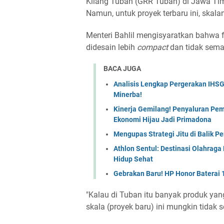
Kilang Tuban (GRR Tuban) di Jawa Timu
Namun, untuk proyek terbaru ini, skal
Menteri Bahlil mengisyaratkan bahwa f
didesain lebih
compact
dan tidak semas
BACA JUGA
Analisis Lengkap Pergerakan IHSG
Minerba!
Kinerja Gemilang! Penyaluran Pe
Ekonomi Hijau Jadi Primadona
Mengupas Strategi Jitu di Balik P
Athlon Sentul: Destinasi Olahrag
Hidup Sehat
Gebrakan Baru! HP Honor Baterai
"Kalau di Tuban itu banyak produk yan
skala (proyek baru) ini mungkin tidak s