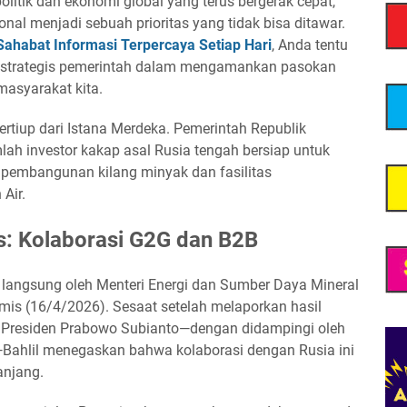
olitik dan ekonomi global yang terus bergerak cepat,
nal menjadi sebuah prioritas yang tidak bisa ditawar.
 Sahabat Informasi Terpercaya Setiap Hari
, Anda tentu
 strategis pemerintah dalam mengamankan pasokan
masyarakat kita.
ertiup dari Istana Merdeka. Pemerintah Republik
ah investor kakap asal Rusia tengah bersiap untuk
embangunan kilang minyak dan fasilitas
 Air.
is: Kolaborasi G2G dan B2B
langsung oleh Menteri Energi dan Sumber Daya Mineral
amis (16/4/2026). Sesaat setelah melaporkan hasil
da Presiden Prabowo Subianto—dengan didampingi oleh
a—Bahlil menegaskan bahwa kolaborasi dengan Rusia ini
anjang.