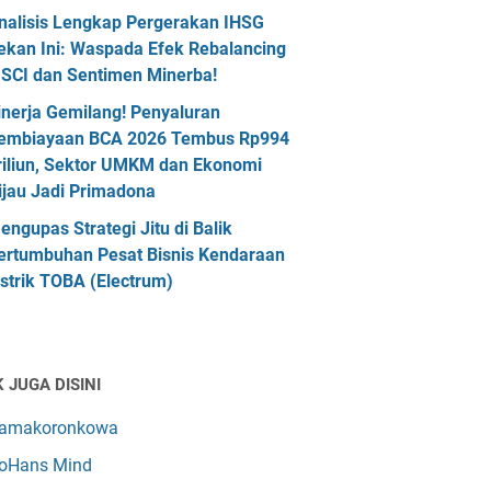
nalisis Lengkap Pergerakan IHSG
ekan Ini: Waspada Efek Rebalancing
SCI dan Sentimen Minerba!
inerja Gemilang! Penyaluran
embiayaan BCA 2026 Tembus Rp994
riliun, Sektor UMKM dan Ekonomi
ijau Jadi Primadona
engupas Strategi Jitu di Balik
ertumbuhan Pesat Bisnis Kendaraan
istrik TOBA (Electrum)
 JUGA DISINI
amakoronkowa
oHans Mind