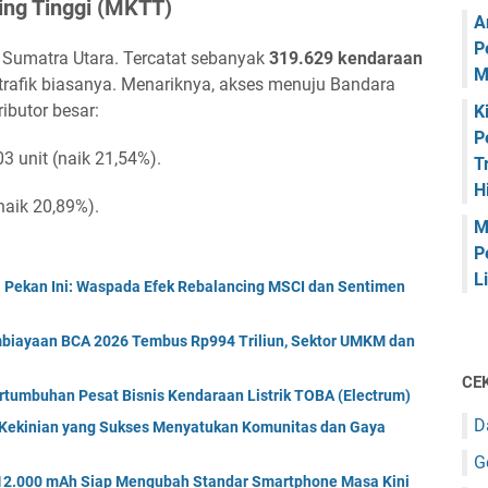
ng Tinggi (MKTT)
A
P
di Sumatra Utara. Tercatat sebanyak
319.629 kendaraan
M
 trafik biasanya. Menariknya, akses menuju Bandara
ibutor besar:
K
P
3 unit (naik 21,54%).
T
H
naik 20,89%).
M
P
L
 Pekan Ini: Waspada Efek Rebalancing MSCI dan Sentimen
mbiayaan BCA 2026 Tembus Rp994 Triliun, Sektor UMKM dan
CEK
ertumbuhan Pesat Bisnis Kendaraan Listrik TOBA (Electrum)
D
a Kekinian yang Sukses Menyatukan Komunitas dan Gaya
G
 12.000 mAh Siap Mengubah Standar Smartphone Masa Kini