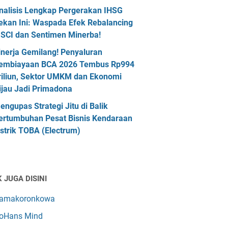
nalisis Lengkap Pergerakan IHSG
ekan Ini: Waspada Efek Rebalancing
SCI dan Sentimen Minerba!
inerja Gemilang! Penyaluran
embiayaan BCA 2026 Tembus Rp994
riliun, Sektor UMKM dan Ekonomi
ijau Jadi Primadona
engupas Strategi Jitu di Balik
ertumbuhan Pesat Bisnis Kendaraan
istrik TOBA (Electrum)
 JUGA DISINI
amakoronkowa
oHans Mind