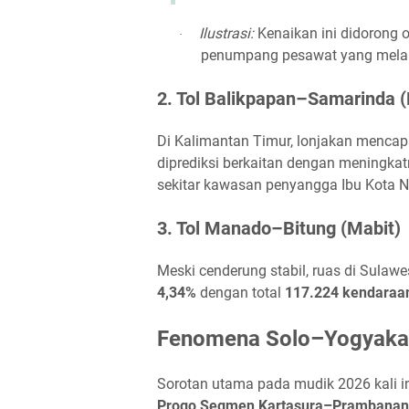
Ilustrasi:
Kenaikan ini didorong o
·
penumpang pesawat yang melaku
2. Tol Balikpapan–Samarinda 
Di Kalimantan Timur, lonjakan menca
diprediksi berkaitan dengan meningkat
sekitar kawasan penyangga Ibu Kota N
3. Tol Manado–Bitung (Mabit)
Meski cenderung stabil, ruas di Sulawe
4,34%
dengan total
117.224 kendaraa
Fenomena Solo–Yogyakar
Sorotan utama pada mudik 2026 kali in
Progo Segmen Kartasura–Prambanan