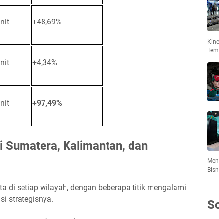
nit
+48,69%
Kin
Tem
nit
+4,34%
nit
+97,49%
i Sumatera, Kalimantan, dan
Meng
Bisn
ata di setiap wilayah, dengan beberapa titik mengalami
si strategisnya.
So