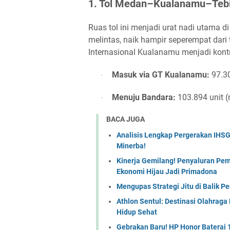
1. Tol Medan–Kualanamu–Tebi
Ruas tol ini menjadi urat nadi utama 
melintas, naik hampir seperempat dari
Internasional Kualanamu menjadi kontr
Masuk via GT Kualanamu:
97.30
·
Menuju Bandara:
103.894 unit (
·
BACA JUGA
Analisis Lengkap Pergerakan IHSG
Minerba!
Kinerja Gemilang! Penyaluran Pe
Ekonomi Hijau Jadi Primadona
Mengupas Strategi Jitu di Balik P
Athlon Sentul: Destinasi Olahrag
Hidup Sehat
Gebrakan Baru! HP Honor Baterai