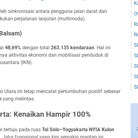
K
leh sinkronisasi antara pengguna jalan darat dan
O
kan perjalanan lanjutan (multimoda).
R
(Balsam)
R
S
pai
48,69%
dengan total
263.135 kendaraan
. Hal ini
nya aktivitas ekonomi dan mobilisasi penduduk di
S
usantara (IKN).
S
S
S
si Utara ini tetap mencatat pertumbuhan positif sebesar
n
yang melintas.
ta: Kenaikan Hampir 100%
i tertuju pada ruas
Tol Solo–Yogyakarta NYIA Kulon
. Jalur fungsional yang kini semakin mantap ini