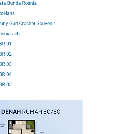
ata Bunda Rosnia
toHans
ainy Gurl Crochet Souvenir
osnia Jeh
BR 01
BR 02
BR 03
BR 04
BR 05