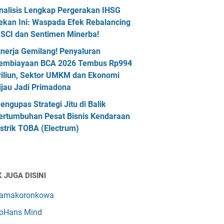
nalisis Lengkap Pergerakan IHSG
ekan Ini: Waspada Efek Rebalancing
SCI dan Sentimen Minerba!
inerja Gemilang! Penyaluran
embiayaan BCA 2026 Tembus Rp994
riliun, Sektor UMKM dan Ekonomi
ijau Jadi Primadona
engupas Strategi Jitu di Balik
ertumbuhan Pesat Bisnis Kendaraan
istrik TOBA (Electrum)
 JUGA DISINI
amakoronkowa
oHans Mind