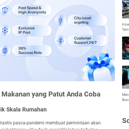
Kin
Tem
g Makanan yang Patut Anda Coba
Meng
Bisn
nik Skala Rumahan
So
 drastis pasca-pandemi membuat permintaan akan