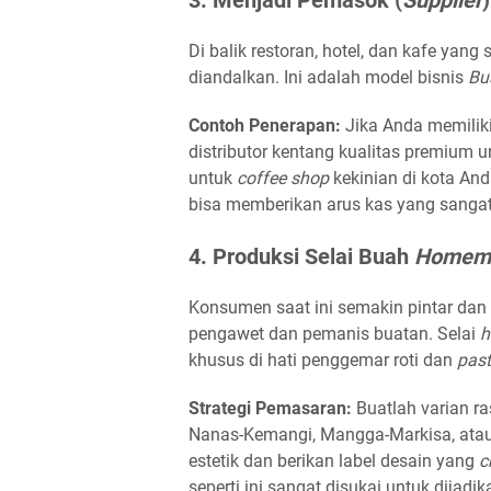
3. Menjadi Pemasok (
Supplier
Di balik restoran, hotel, dan kafe yang
diandalkan. Ini adalah model bisnis
Bu
Contoh Penerapan:
Jika Anda memiliki
distributor kentang kualitas premium u
untuk
coffee shop
kekinian di kota And
bisa memberikan arus kas yang sangat 
4. Produksi Selai Buah
Homem
Konsumen saat ini semakin pintar dan
pengawet dan pemanis buatan. Selai
h
khusus di hati penggemar roti dan
past
Strategi Pemasaran:
Buatlah varian ra
Nanas-Kemangi, Mangga-Markisa, atau
estetik dan berikan label desain yang
c
seperti ini sangat disukai untuk dijadi