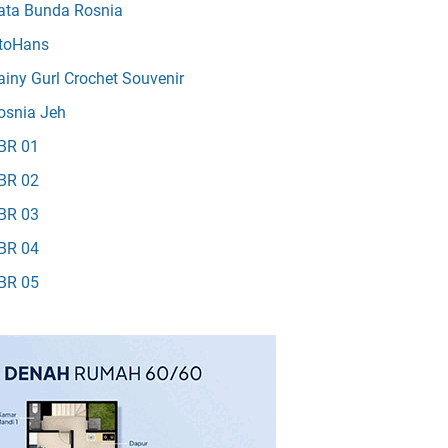
ata Bunda Rosnia
toHans
ainy Gurl Crochet Souvenir
osnia Jeh
BR 01
BR 02
BR 03
BR 04
BR 05