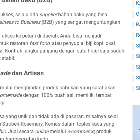
) Bahan Baku (B2B)
K
O
 sukses, selalu ada
supplier
bahan baku yang bisa
siness to Business
(B2B) yang sangat menguntungkan.
R
R
 akses ke petani di daerah, Anda bisa menjadi
ntuk restoran
fast food
, atau penyuplai biji kopi lokal
S
a. Kontrak jangka panjang dengan satu hotel saja sudah
S
stabil.
S
ade
dan Artisan
S
 mulai menghindari produk pabrikan yang sarat akan
S
omemade
dengan 100% buah asli memiliki tempat
ry
.
sa yang unik dan tidak ada di pasaran, misalnya selai
 Stroberi-Rosemary. Kemas dalam toples kaca yang
hic
. Jual secara
online
melalui
e-commerce
; produk
kan
hampers
atau kado.