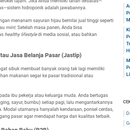
eroket tajam. Jika Anda memiliki lahan terbatas—
A
as—sistem hidroponik adalah jawabannya.
P
M
an menanam sayuran hijau bernilai jual tinggi seperti
tau
mint
. Setelah masa panen, Anda bisa
K
as
healthy lifestyle
di media sosial, atau bahkan
P
T
H
tau Jasa Belanja Pasar (Jastip)
M
P
at sibuk membuat banyak orang tak lagi memiliki
L
an makanan segar ke pasar tradisional atau
pada ibu pekerja atau keluarga muda. Anda bertugas
CEK
ng, sayur, bumbu) setiap pagi, lalu mengantarkannya
. Modal utamanya hanyalah kendaraan, ponsel cerdas,
D
gang pasar agar mendapat harga dan kualitas terbaik.
G