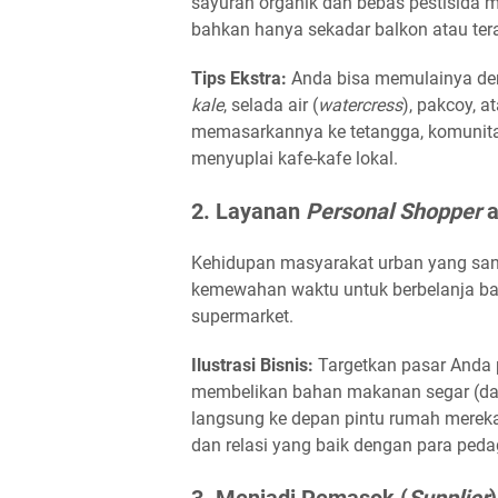
sayuran organik dan bebas pestisida m
bahkan hanya sekadar balkon atau ter
Tips Ekstra:
Anda bisa memulainya deng
kale
, selada air (
watercress
), pakcoy, a
memasarkannya ke tetangga, komunit
menyuplai kafe-kafe lokal.
2. Layanan
Personal Shopper
a
Kehidupan masyarakat urban yang sang
kemewahan waktu untuk berbelanja bah
supermarket.
Ilustrasi Bisnis:
Targetkan pasar Anda 
membelikan bahan makanan segar (dagi
langsung ke depan pintu rumah mereka
dan relasi yang baik dengan para peda